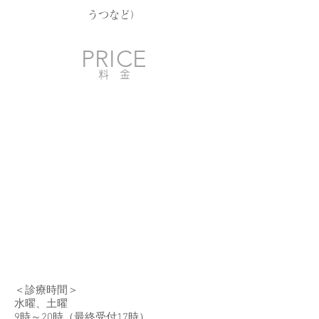
うつ
など）
PRICE
料 金
＜診療時間＞
水曜、土曜
9時～20時（最終受付17時）