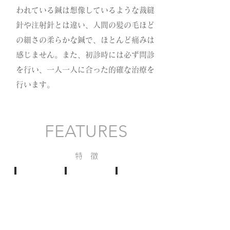
われている鍼は想像しているような裁縫
針や注射針とは違い、人間の髪の毛ほど
の細さの柔らかな鍼で、ほとんど痛みは
感じません。また、初診時には必ず問診
を行い、一人一人に合った的確な治療を
行います。
FEATURES
特 徴
女性と子供のための鍼灸
在宅往療
あらゆる痛みに速攻対応しま
月
通
五
経
院
十
の
困
肩、
不
難
腰
調、
な
痛、