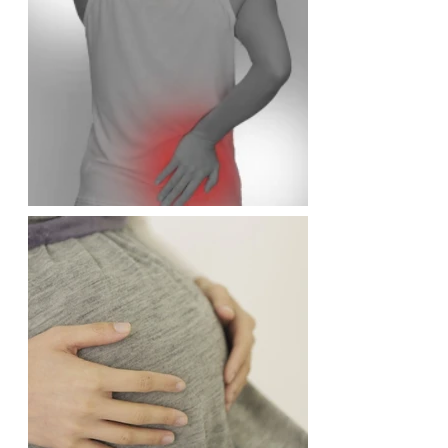
宅
ま
で
す。
穏
や
か
に
過
ご
せ
る
よ
う
に
い
た
し
ま
す。
医
療
保
険
も
取
り
扱
っ
て