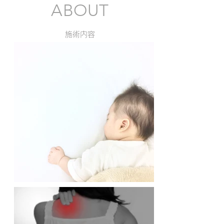
子
の
ん
ABOUT
様
様々
ざ、
の
な
肉
不
症
離
施術内容
調
状
れ
を
に
な
整
対
ど、
え
し、
我
ま
医
慢
す。
療
で
機
き
関
な
と
い
連
つ
携
ら
を
い
取
痛
り
み
な
を
が
早
ら、
期
施
に
術
解
を
消
行
し
い、
て
ご
い
自
き