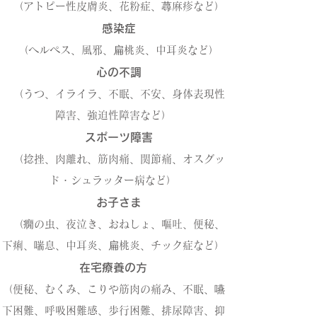
（アトピー性皮膚炎、花粉症、蕁麻疹など）
感染症
（ヘルペス、風邪、扁桃炎、中耳炎など）
心の不調
（うつ、イライラ、不眠、不安、身体表現性
障害、強迫性障害など）
スポーツ障害
（捻挫、肉離れ、筋肉痛、関節痛、オスグッ
ド・シュラッター病など）
お子さま
（癇の虫、夜泣き、おねしょ、嘔吐、便秘、
下痢、喘息、中耳炎、
扁桃炎、チック症など）
在宅療養の方
（便秘、むくみ、こりや筋肉の痛み、不眠、嚥
下困難、呼吸困難感、歩行困難、排尿障害、抑