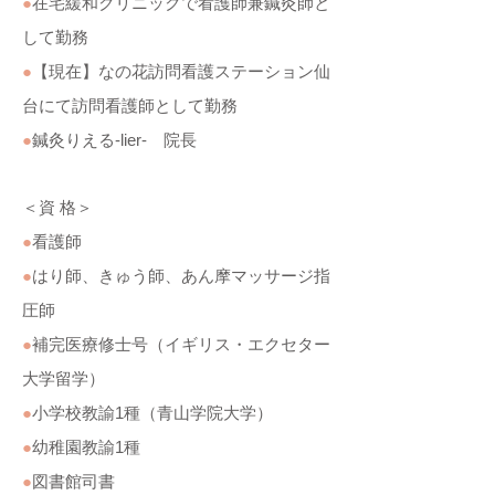
●
在宅緩和クリニックで看護師兼鍼灸師と
して勤務
●
【現在】なの花訪問看護ステーション仙
台にて訪問看護師として勤務
●
鍼灸りえる-lier- 院長
＜資 格＞
●
看護師
●
はり師、きゅう師、あん摩マッサージ指
圧師
●
補完医療修士号（イギリス・エクセター
大学留学）
●
小学校教諭1種（青山学院大学）
●
幼稚園教諭1種
●
図書館司書